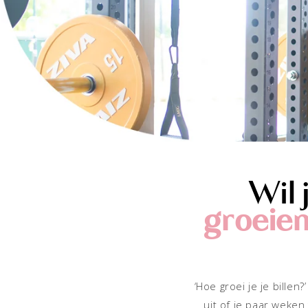
Wil 
groeie
‘Hoe groei je je billen
uit of je paar weken 