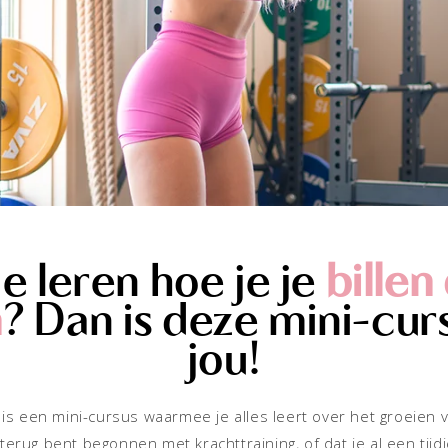
je leren hoe je je
billen
n
? Dan is deze mini-cur
jou!
?’ is een mini-cursus waarmee je alles leert over het groeien v
terug bent begonnen met krachttraining, of dat je al een tijdje 