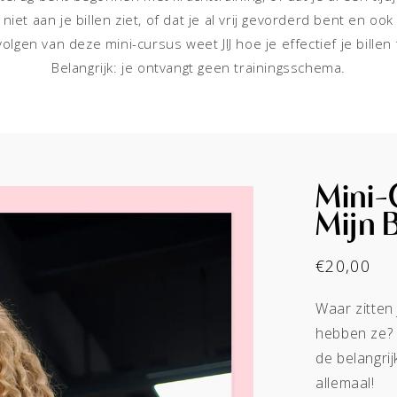
 niet aan je billen ziet, of dat je al vrij gevorderd bent en oo
olgen van deze mini-cursus weet JIJ hoe je effectief je billen 
Belangrijk: je ontvangt geen trainingsschema.
Mini-
Mijn B
Normale
€20,00
prijs
Waar zitten 
hebben ze? 
de belangrij
allemaal!