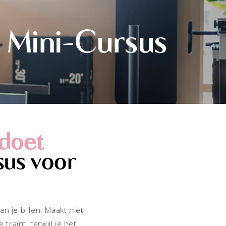
Mini-Cursus
 doet
sus voor
an je billen. Maakt niet
traint, terwijl je het